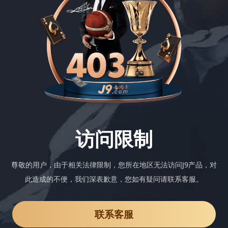
访问限制
尊敬的用户，由于相关法律限制，您所在地区无法访问J9产品，对
此造成的不便，我们深表歉意，您如有疑问请联系客服。
联系客服